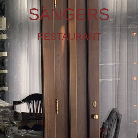
SPEISEN
S
ÄN
GERS
WEIN
RESTAURAN
T
RESERVIERUNG
ZEITEN
FRANKFURT GEHT AUS
IMPRESSUM